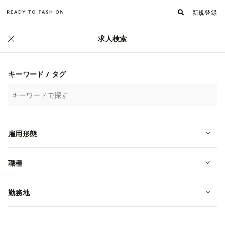
新規登録
求人検索
正社員
キーワード / タグ
雇用形態
職種
【大阪勤務×地域密着で買取営業】未
勤務地
経験でも身につくスキル✅賞与年2
回/ノルマ無し