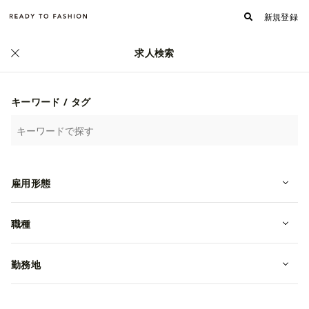
新規登録
求人検索
正社員
キーワード / タグ
雇用形態
職種
7173_＼コレクションブランド／
【企画職】《アシスタントデザイナ
勤務地
ー》募集
転職・中途