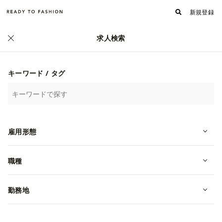
新規登録
求人検索
正社員
キーワード / タグ
雇用形態
職種
勤務地
【撮影・EC運用｜外苑前】小柄女性