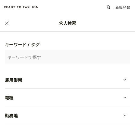
新規登録
求人検索
キーワード / タグ
雇用形態
職種
オーガニックコットンブランド「PR
勤務地
ISTINE」伊勢丹新宿店スタッフ募集
転職・中途
東京都新宿区
月給 231,000~315,000円