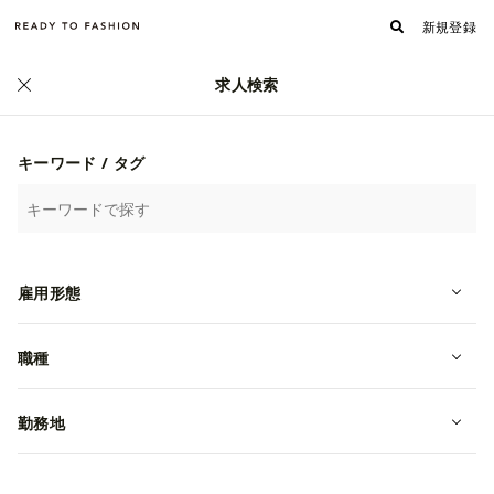
新規登録
求人検索
正社員
キーワード / タグ
雇用形態
職種
【銀座/生産管理】キャリア女性向け
勤務地
ブランド/メディアでの着用実績多数
転職・中途
東京都中央区
年収 5,000,000~10,000,000円