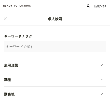
新規登録
求人検索
キーワード / タグ
雇用形態
職種
【東急プラザ原宿「ハラカド」】シ
ョップ販売員（アルバイト）募集！
勤務地
アルバイト
東京都渋谷区
時給 1,300~1,500円