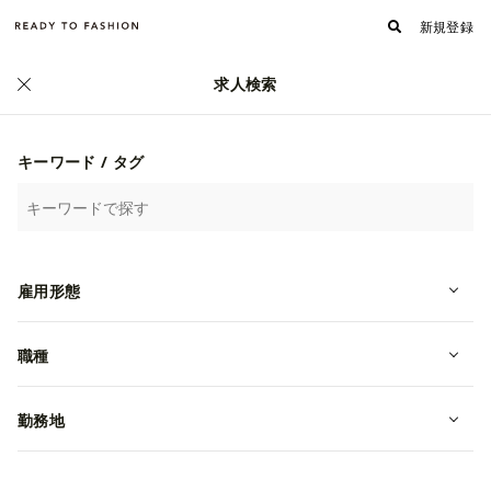
新規登録
求人検索
正社員
キーワード / タグ
雇用形態
職種
【正社員|販売職】RALPH LAUREN
表参道 Core Label
勤務地
転職・中途
東京都渋谷区
月給 250,000円~
ラルフローレン合同会社