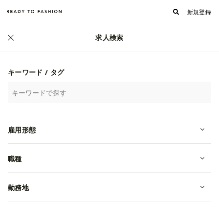
新規登録
求人検索
正社員
キーワード / タグ
雇用形態
職種
【27卒／関東】FA職から多方面での
勤務地
挑戦、キャリア形成可能！＜説明会
予約受付中＞