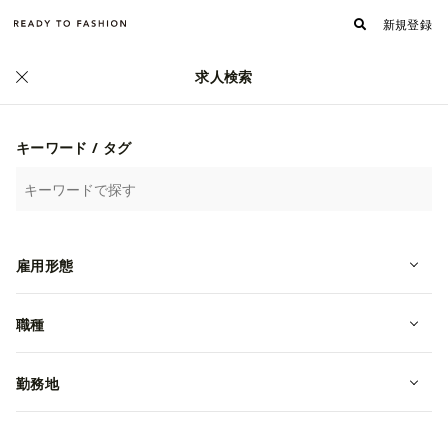
新規登録
求人検索
キーワード / タグ
雇用形態
職種
New Balance Golf 博多エリア/4008
02900113
勤務地
アルバイト
福岡県福岡市博多区
時給 1,060~1,500円
株式会社TSI