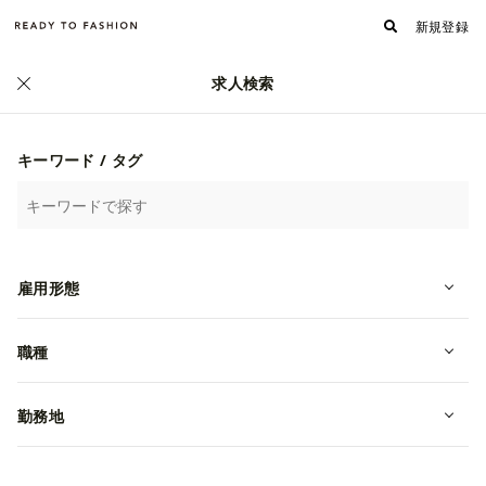
新規登録
求人検索
正社員
キーワード / タグ
雇用形態
職種
勤務地
【卸担当営業】アパレル大手本社勤
務／年間休日123日以上！