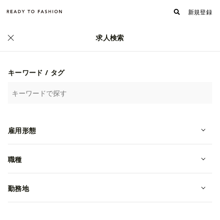
新規登録
求人検索
キーワード / タグ
雇用形態
職種
勤務地
【販売】ホテル内のインポート商品
を扱うショップ『SCALA』｜帝国ホ