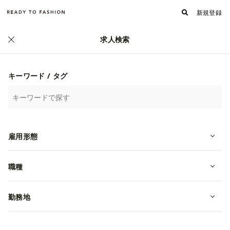
新規登録
求人検索
キーワード / タグ
雇用形態
NATURAL BEAUTY BASIC 新宿エリ
ア/130200400033
職種
アルバイト
東京都新宿区
時給 1,170~1,500円
勤務地
株式会社TSI
募集終了しました