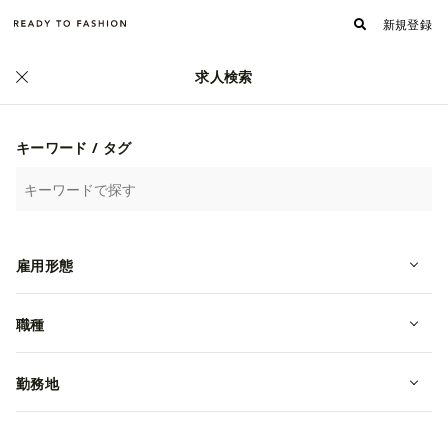
新規登録
求人検索
正社員
キーワード / タグ
雇用形態
国内外のものづくりを動かす｜急成
長アパレル企業でキャリアを築く生
職種
産管理職！
勤務地
転職・中途
東京都港区
年収 4,000,000~6,000,000円
クラシコ株式会社