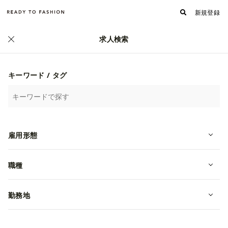
新規登録
求人検索
正社員
キーワード / タグ
雇用形態
職種
勤務地
【代官山】ファッション雑貨メーカ
ーの総務人事職【年休120日以上・フ