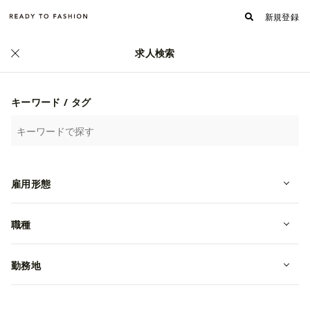
新規登録
求人検索
正社員
キーワード / タグ
雇用形態
職種
【Timberland｜販売スタッフ｜御殿
場アウトレット 正社員】
勤務地
転職・中途
静岡県御殿場市
月給 230,000円~
VFジャパン株式会社