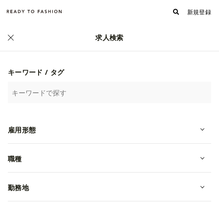
新規登録
求人検索
正社員
キーワード / タグ
雇用形態
職種
勤務地
【急募】＜MACKINTOSH＞での販売
スタッフ／未経験歓迎！＠神戸阪急