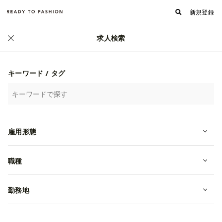
新規登録
求人検索
正社員
キーワード / タグ
雇用形態
職種
HR Coordinator
転職・中途
東京都渋谷区
年収 3,500,000円~
勤務地
Foot Locker atmos Japan合同会社