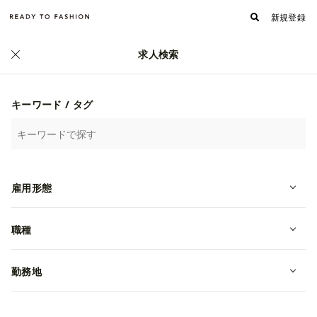
新規登録
求人検索
正社員
キーワード / タグ
雇用形態
職種
【レザーブランドyuhaku 銀座路面
勤務地
店｜コンシェルジュ販売員｜経験者