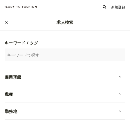
新規登録
求人検索
正社員
キーワード / タグ
雇用形態
職種
【Delvaux｜デルヴォー】販売スタ
ッフ/新店 ※都内エリア
勤務地
転職・中途
月給 280,000円~
リシュモンジャパン合同会社