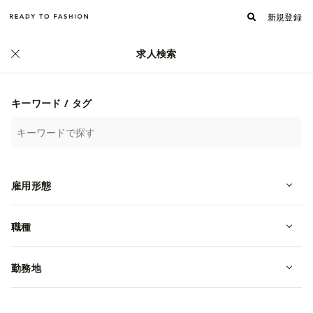
新規登録
求人検索
キーワード / タグ
雇用形態
職種
勤務地
【販売｜アルバイト｜稲沢】週2日・