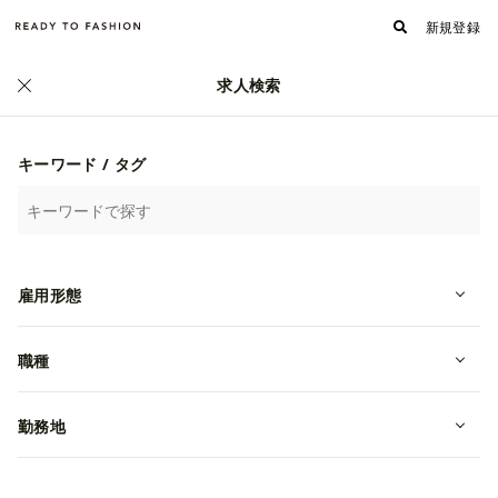
新規登録
求人検索
正社員
キーワード / タグ
雇用形態
職種
勤務地
【27年新卒】株式会社メルローズ / 4