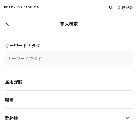
新規登録
求人検索
キーワード / タグ
雇用形態
職種
WEGO ららぽーとEXPOCITY店 スタ
ッフ大募集！！未経験OK☆[356]
勤務地
アルバイト
大阪府吹田市
時給 1,227円~
株式会社ウィゴー