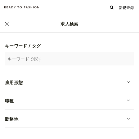
新規登録
求人検索
正社員
キーワード / タグ
雇用形態
職種
【d'zzit】原宿店で2026年新卒スタ
ッフ歓迎！高額インセンティブ制度
勤務地
あり！
新卒
東京都渋谷区
月給 225,000~235,000円