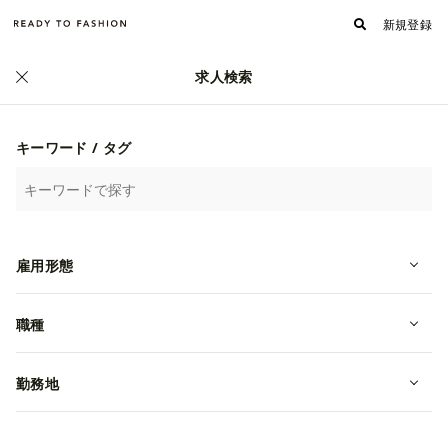
新規登録
求人検索
正社員
キーワード / タグ
雇用形態
【ショップスタイリスト】VIS | ら
職種
らぽーと横浜店
勤務地
転職・中途
神奈川県横浜市都筑区
月給 227,000円~
株式会社ジュン（中途採用）