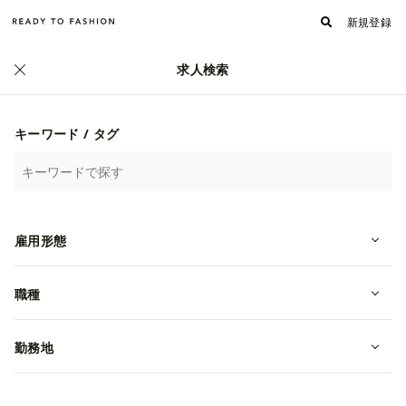
新規登録
求人検索
正社員
キーワード / タグ
雇用形態
職種
【正社員募集 福岡】動画コンテンツ
制作・SNS運用 アパレル動画クリエ
勤務地
イター
転職・中途
福岡県福岡市中央区
月給 270,000円~