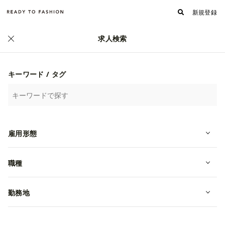
新規登録
求人検索
正社員
キーワード / タグ
【かわいいこども服の販売員】Shirl
雇用形態
ey temple函館丸井今井店
職種
転職・中途
北海道函館市
月給 198,000~240,000円
ＩＡＡＺＡＪホールディングス株式会社
勤務地
まずはエントリー