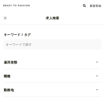
新規登録
求人検索
正社員
キーワード / タグ
雇用形態
【EC運営アシスタント募集!!】子供服
職種
ブランド「URBAN CHERRY」
勤務地
転職・中途
東京都渋谷区
月給 265,000~350,000円
株式会社VIUS INTERNATIONAL