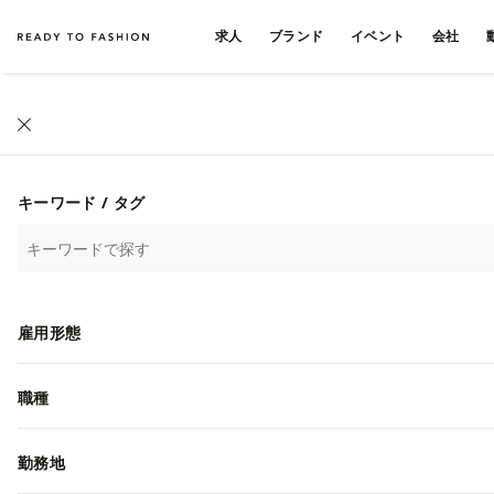
求人
ブランド
イベント
会社
ファッション・アパレル求人・転職 TOP
›
企画・生産管理・物流
ファッション・アパレル業
キーワード / タグ
669
20
/
雇用形態
株式会社GURUGURU
職種
勤務地