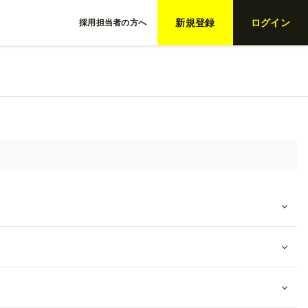
新規登録
ログイン
採用担当者の方へ
人を絞り込む
詳細検索
ーワード検索
用形態
新卒
インターン