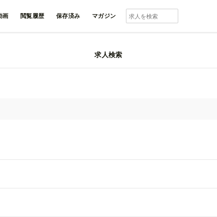
動画
閲覧履歴
保存済み
マガジン
の求人一覧
求人検索
界の企画 / 生産管理 / 物流求人一覧
求
人気順
新着順
キ
雇