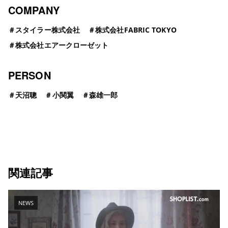
COMPANY
＃
スタイラー株式会社
＃
株式会社FABRIC TOKYO
＃
株式会社エアークローゼット
PERSON
＃
天沼聰
＃
小関翼
＃
森雄一郎
関連記事
NEWS