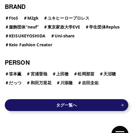
BRAND
＃
FtoS
＃
M2gk
＃
ユキヒーロープロレス
＃
服飾団体”neuf”
＃
東京家政大学EVE
＃
学生団体Replus
＃
KEISUKEYOSHIDA
＃
Uni-share
＃
Keio Fashion Creator
PERSON
＃
笹本薫
＃
宮浦晋哉
＃
上田徹
＃
松岡那苗
＃
天沼聰
＃
だっつ
＃
和田万里花
＃
川添隆
＃
吉田圭佑
タグ一覧へ