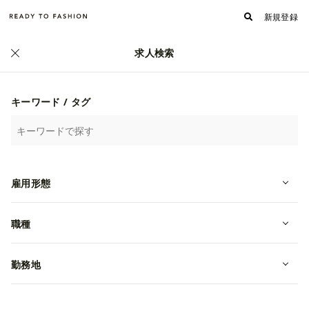
新規登録
求人検索
フェイラージャパン株式会社
販売職募集 フェイラージャパン株式会社 WEB会社説
キーワード / タグ
明会
イベント
WEB(ZOOM)にて実施いたします
雇用形態
職種
勤務地