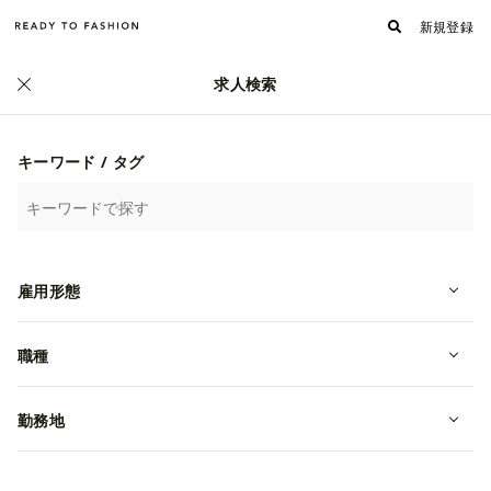
新規登録
求人検索
キーワード / タグ
雇用形態
職種
フォロワー
フォローする
161
有限会社ハートマーケット
勤務地
何をやっているのか/独自のサービス