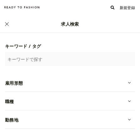
新規登録
求人検索
キーワード / タグ
雇用形態
職種
フォロワー
フォローする
101
株式会社エム・エス・ティ
勤務地
何をやっているのか/独自のサービス