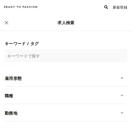
新規登録
求人検索
キーワード / タグ
雇用形態
職種
フォロワー
フォローする
530
株式会社バーニーズジャパン
勤務地
何をやっているのか/独自のサービス