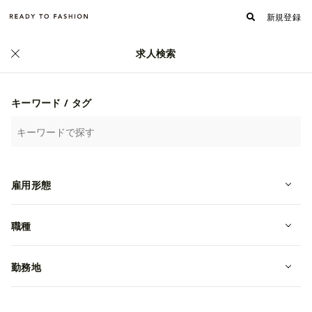
新規登録
求人検索
キーワード / タグ
雇用形態
職種
フォロワー
フォローする
679
株式会社サーズ
勤務地
何をやっているのか/独自のサービス