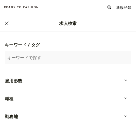
新規登録
求人検索
キーワード / タグ
雇用形態
職種
フォロワー
フォローする
124
株式会社ポータークラシック
勤務地
何をやっているのか/独自のサービス