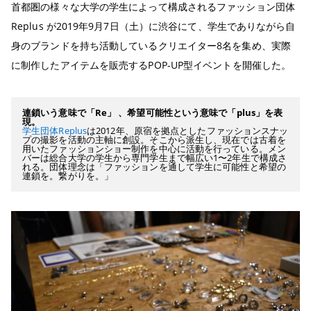
首都圏の様々な大学の学生によって構成されるファッション団体
Replus が2019年9月7日（土）に渋谷にて、学生でありながら自
身のブランドを持ち活動しているクリエイター8名を集め、実際
に制作したアイテムを販売するPOP-UP型イベントを開催した。
連鎖いう意味で「Re」 、希望可能性という意味で「plus」を表
現。
学生団体Replus
は2012年、原宿を拠点としたファッションスナッ
プの撮影を活動の主軸に創設
。そこから派生し、現在では古着を
用いたファッションショー制作を中心に活動を行っている。
メン
バーは総合大学の学生から専門
学生まで幅広い1〜2年生で構成さ
れる。団体理念は「ファッションを通して学生に可能性と希望の
連鎖を。繋がりを。」