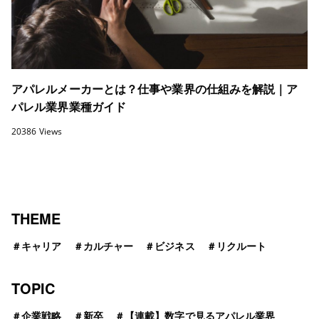
アパレルメーカーとは？仕事や業界の仕組みを解説｜ア
パレル業界業種ガイド
20386 Views
THEME
＃
キャリア
＃
カルチャー
＃
ビジネス
＃
リクルート
TOPIC
＃
企業戦略
＃
新卒
＃
【連載】数字で見るアパレル業界