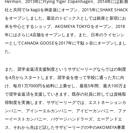
Herman、2013年にFlying Tiger Copenhagen、2014年には新潮
社と共同でla kagūを神楽坂にオープン、2015年にSHAKE SHACK
をオープンしました。最近のトピックスとしては銀座と新宿にお
米を中心とするショップ、AKOMEYA TOKYOをオープン、2018
年にはさらに4店舗をオープンします。また、日本のライセンシ
ーとしてCANADA GOOSEを2017年に千駄ヶ谷にオープンしまし
た。
また、奨学金返済支援制度というサザビーリーグならではの制度
を4月からスタートします。奨学金を使って学校に通った方に向
け、毎月1万7000円を給料に上乗せし、最長5年間、最大100万ま
で奨学金返済を支援していきます。既存の社員に対しては資格取
得制度を実施します。サザビーリーグでは、エストネーションカ
ンパニー、アイシーエルカンパニー、アイビーカンパニー、ファ
ーイーストカンパニー、バゲージハンドラーズ、エーアンドエ
ス、それから先ほど話したサザビーリーグの中のAKOMEYA事業