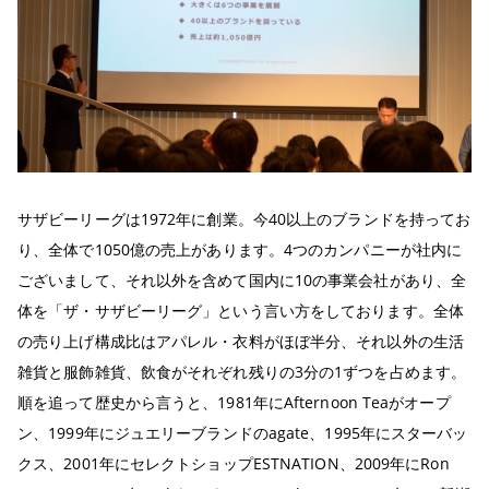
サザビーリーグは1972年に創業。今40以上のブランドを持ってお
り、全体で1050億の
売上
があります。4つのカンパニーが社内に
ございまして、それ以外を含めて国内に10の事業会社があり、全
体を「ザ・
サザビーリーグ
」という言い方をしております。全体
の売り上げ構成比はアパレル・衣料がほぼ半分、それ以外の生活
雑貨と服飾雑貨、飲食がそれぞれ残りの3分の1ずつを占めます。
順を追って歴史から言うと、1981年にAfternoon Teaがオープ
ン、1999年にジュエリーブランドのagate、1995年にスターバッ
クス、2001年にセレクトショップESTNATION、2009年にRon