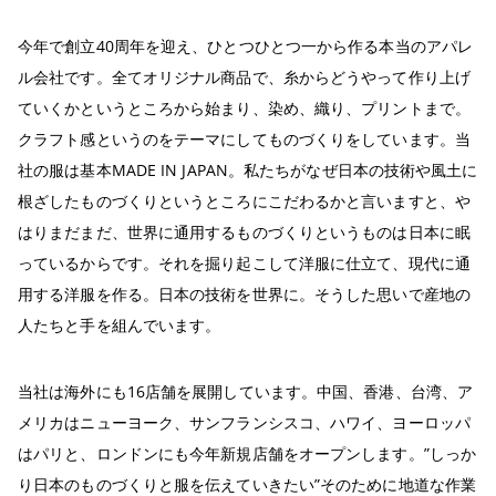
今年で創立40周年を迎え、ひとつひとつ一から作る本当のアパレ
ル会社です。全てオリジナル商品で、糸からどうやって作り上げ
ていくかというところから始まり、染め、織り、プリントまで。
クラフト感というのをテーマにしてものづくりをしています。当
社の服は基本MADE IN JAPAN。私たちがなぜ日本の技術や風土に
根ざしたものづくりというところにこだわるかと言いますと、や
はりまだまだ、世界に通用するものづくりというものは日本に眠
っているからです。それを掘り起こして洋服に仕立て、現代に通
用する洋服を作る。日本の技術を世界に。そうした思いで産地の
人たちと手を組んでいます。
当社は海外にも16店舗を展開しています。中国、香港、台湾、ア
メリカはニューヨーク、サンフランシスコ、ハワイ、ヨーロッパ
はパリと、ロンドンにも今年新規店舗をオープンします。”しっか
り日本のものづくりと服を伝えていきたい”そのために地道な作業