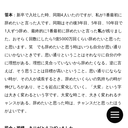
笹本
：新卒で入社した時、同期4人いたのですが、私が1番最初に
辞めたいと言った人です。同期はその後3年目、5年目、10年目で
1人ずつ辞め、最終的に1番最初に辞めたいと言った
私
が残りまし
た。おそらく回数にしたら1億5000万回くらい辞めたいと思った
と思います。笑 でも辞めたいと思う時はいつも自分が思い通り
にいかないときです。思い通りということはそれなりに自分の中
に理想がある。理想に見合っていないから辞めたくなる。逆に言
えば、そう思うことは目標が高いということ。思い通りにならな
い時が、その人が成長するとき。辞めたいくらいの気持ちの時が
伸びしろがあり、そこを起点に変化していく。「大変」という字
は大きく変わるという字です。大変な時こそ、大きく変われるチ
ャンスがある。辞めたいと思った時は、チャンスだと思ったほう
がよいです。
司会：
皆様、
ありがとうございま
した
。