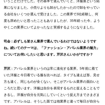
いうことだけでした。その基準で選んでいくと、洋服屋という結
果になりました。小売りよりも卸がしたかったので卸をやってい
る会社をいくつか選んで受けました。この業界で3社経験し、何
度も辞めたいと思ったこともありましたが、35年経った今、よう
やくこの業界にいてよかったなと実感するようになりました。
司会：必ずしも皆さん業界で選んでいるわけで
はないようです
ね。続いてのテーマは、「ファッション・アパレル業界の魅力」
について
お伺いしたいと思います
。芹沢さんいかがですか？
芹沢
：アパレル業界というのは常に進化する業界。5年前に着て
いた洋服と今日着ている服を比べれば、タイプも違えば形、見せ
方も違く、同じものが全くない。そこがアパレル業界の面白いと
ころだと思います。洋服は自分を表現するものと捉えることもで
きるし、洋服が自分を元気にしていくという捉え方までさまざま
です。アパレルは、そうした面では他業界と違って毎日が自分ら