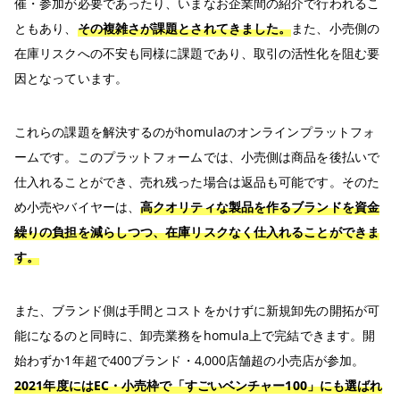
催・参加が必要であったり、いまなお企業間の紹介で行われるこ
ともあり、
その複雑さが課題とされてきました。
また、小売側の
在庫リスクへの不安も同様に課題であり、取引の活性化を阻む要
因となっています。
これらの課題を解決するのがhomulaのオンラインプラットフォ
ームです。このプラットフォームでは、小売側は商品を後払いで
仕入れることができ、売れ残った場合は返品も可能です。そのた
め小売やバイヤーは、
高クオリティな製品を作るブランドを資金
繰りの負担を減らしつつ、在庫リスクなく仕入れることができま
す。
また、ブランド側は手間とコストをかけずに新規卸先の開拓が可
能になるのと同時に、卸売業務をhomula上で完結できます。開
始わずか1年超で400ブランド・4,000店舗超の小売店が参加。
2021年度にはEC・小売枠で「すごいベンチャー100」にも選ばれ