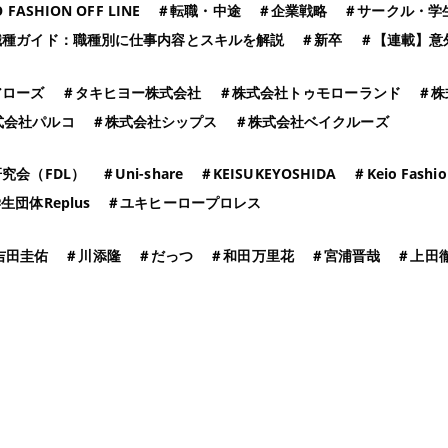
 FASHION OFF LINE
＃
転職・中途
＃
企業戦略
＃
サークル・学
ン
職種ガイド：職種別に仕事内容とスキルを解説
＃
新卒
＃
【連載】意
アローズ
＃
タキヒヨー株式会社
＃
株式会社トゥモローランド
＃
株
式会社パルコ
＃
株式会社シップス
＃
株式会社ベイクルーズ
究会（FDL）
＃
Uni-share
＃
KEISUKEYOSHIDA
＃
Keio Fashio
生団体Replus
＃
ユキヒーロープロレス
吉田圭佑
＃
川添隆
＃
だっつ
＃
和田万里花
＃
宮浦晋哉
＃
上田