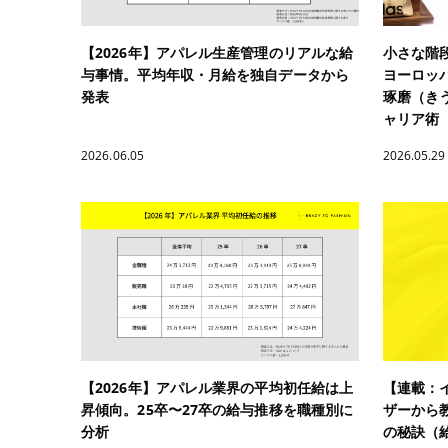
【2026年】アパレル生産管理のリアルな給
小さな階
与事情。平均年収・月給を独自データから
ヨーロッパ
発表
琢磨（き
ャリア術
2026.06.05
2026.05.29
【2026年】アパレル業界の平均初任給は上
【連載：
昇傾向。25卒〜27卒の給与推移を職種別に
ザーから
分析
の秘訣（