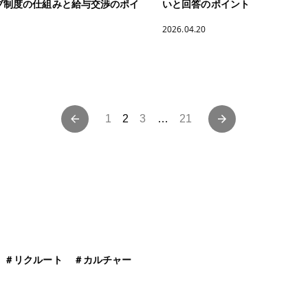
ブ制度の仕組みと給与交渉のポイ
いと回答のポイント
2026.04.20
投
1
2
3
…
21
稿
ナ
ビ
ゲ
ー
＃
リクルート
＃
カルチャー
シ
ョ