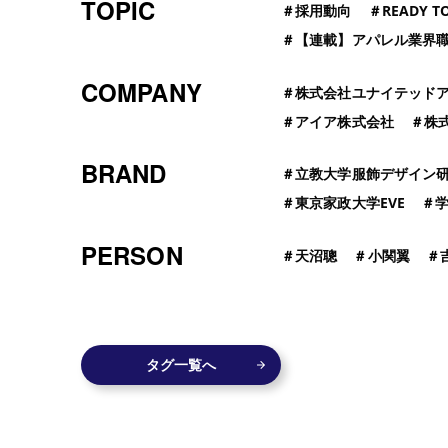
TOPIC
＃
採用動向
＃
READY TO
＃
【連載】アパレル業界
COMPANY
＃
株式会社ユナイテッド
＃
アイア株式会社
＃
株
BRAND
＃
立教大学服飾デザイン研
＃
東京家政大学EVE
＃
学
PERSON
＃
天沼聰
＃
小関翼
＃
タグ一覧へ