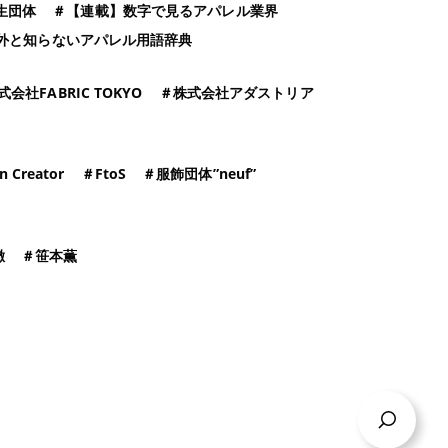
生団体
＃
【連載】数字で見るアパレル業界
外と知らないアパレル用語辞典
式会社FABRIC TOKYO
＃
株式会社アダストリア
n Creator
＃
FtoS
＃
服飾団体”neuf”
徹
＃
笹本薫