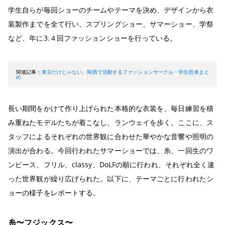
学生自らが毎回ショーのチームやテーマを決め、デザインから衣
装製作までを全て行い、スプリングショー、サマーショー、学祭
など、年に3.４回ファッションショーを行っている。
関連記事：
東京だけじゃない。関西で活動するファッションサークル・学生団体まと
め
長い期間をかけて作り上げられた本格的な衣装を、毎日練習を積
み重ねたモデルたちが着こなし、ランウェイを歩く。ここに、ス
タッフによるそれぞれの世界観に合わせた華やかな音響や照明の
演出が合わる。今回行われたサマーショーでは、糸、一回生のワ
ンピース、フリル、classy、DoLFの順に行われ、それぞれ全く違
った世界観が繰り広げられた。以下に、テーマごとに行われたシ
ョーの様子をレポートする。
糸〜フジックス〜