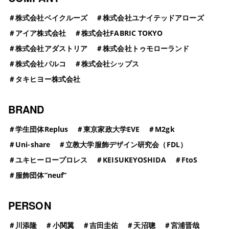
＃
株式会社ベイクルーズ
＃
株式会社ユナイテッドアローズ
＃
アイア株式会社
＃
株式会社FABRIC TOKYO
＃
株式会社アダストリア
＃
株式会社トゥモローランド
＃
株式会社パルコ
＃
株式会社シップス
＃
タキヒヨー株式会社
BRAND
＃
学生団体Replus
＃
東京家政大学EVE
＃
M2gk
＃
Uni-share
＃
立教大学服飾デザイン研究会（FDL）
＃
ユキヒーロープロレス
＃
KEISUKEYOSHIDA
＃
FtoS
＃
服飾団体”neuf”
PERSON
＃
川添隆
＃
小関翼
＃
吉田圭佑
＃
天沼聰
＃
宮浦晋哉