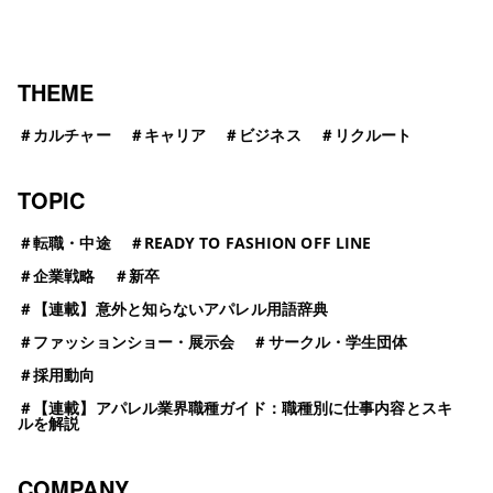
THEME
＃
カルチャー
＃
キャリア
＃
ビジネス
＃
リクルート
TOPIC
＃
転職・中途
＃
READY TO FASHION OFF LINE
＃
企業戦略
＃
新卒
＃
【連載】意外と知らないアパレル用語辞典
＃
ファッションショー・展示会
＃
サークル・学生団体
＃
採用動向
＃
【連載】アパレル業界職種ガイド：職種別に仕事内容とスキ
ルを解説
COMPANY