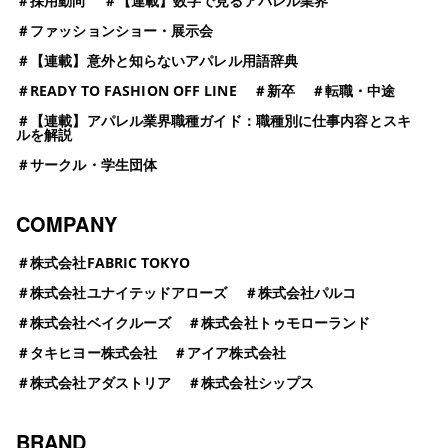
＃
採用動向
＃
【連載】数字で見るアパレル業界
＃
ファッションショー・展示会
＃
【連載】意外と知らないアパレル用語辞典
＃
READY TO FASHION OFF LINE
＃
新卒
＃
転職・中途
＃
【連載】アパレル業界職種ガイド：職種別に仕事内容とスキ
ルを解説
＃
サークル・学生団体
COMPANY
＃
株式会社FABRIC TOKYO
＃
株式会社ユナイテッドアローズ
＃
株式会社パルコ
＃
株式会社ベイクルーズ
＃
株式会社トゥモローランド
＃
タキヒヨー株式会社
＃
アイア株式会社
＃
株式会社アダストリア
＃
株式会社シップス
BRAND