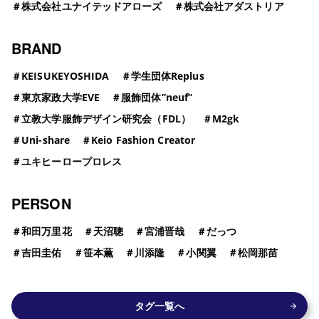
＃
株式会社ユナイテッドアローズ
＃
株式会社アダストリア
BRAND
＃
KEISUKEYOSHIDA
＃
学生団体Replus
＃
東京家政大学EVE
＃
服飾団体”neuf”
＃
立教大学服飾デザイン研究会（FDL）
＃
M2gk
＃
Uni-share
＃
Keio Fashion Creator
＃
ユキヒーロープロレス
PERSON
＃
和田万里花
＃
天沼聰
＃
宮浦晋哉
＃
だっつ
＃
吉田圭佑
＃
笹本薫
＃
川添隆
＃
小関翼
＃
松岡那苗
タグ一覧へ