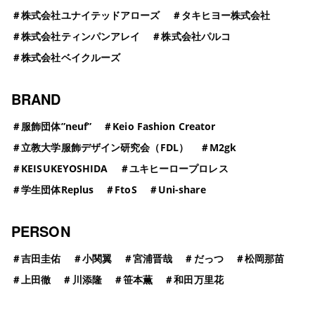
＃
株式会社ユナイテッドアローズ
＃
タキヒヨー株式会社
＃
株式会社ティンパンアレイ
＃
株式会社パルコ
＃
株式会社ベイクルーズ
BRAND
＃
服飾団体”neuf”
＃
Keio Fashion Creator
＃
立教大学服飾デザイン研究会（FDL）
＃
M2gk
＃
KEISUKEYOSHIDA
＃
ユキヒーロープロレス
＃
学生団体Replus
＃
FtoS
＃
Uni-share
PERSON
＃
吉田圭佑
＃
小関翼
＃
宮浦晋哉
＃
だっつ
＃
松岡那苗
＃
上田徹
＃
川添隆
＃
笹本薫
＃
和田万里花