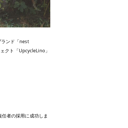
ンド「nest
「UpcycleLino」
責任者の採用に成功しま