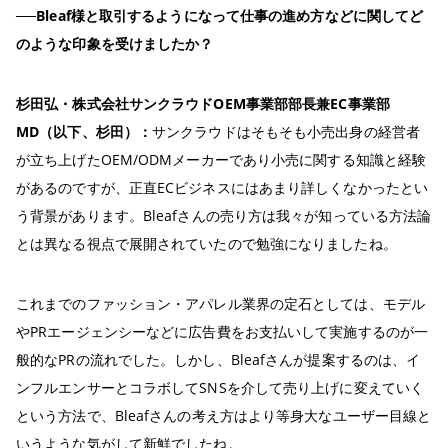
──Bleaf様と取引するようになって仕事の進め方などに関してど
のような印象を受けましたか？
杉田弘・株式会社サンクラウドOEM事業部部長兼EC事業部
MD（以下、杉田）：
サンクラウドはそもそも小売出身の経営者
が立ち上げたOEM/ODMメーカーであり小売に関する知識と経験
があるのですが、正直ECビジネスにはあまり詳しくなかったとい
う背景があります。Bleafさんの売り方は我々が知っている方法論
とは異なる視点で展開されていたので勉強になりましたね。
これまでのファッション・アパレル業界の定石としては、モデル
やPRエージェンシーなどに広告費をお支払いして実施するのが一
般的なPRの流れでした。しかし、Bleafさんが提案するのは、イ
ンフルエンサーとコラボしてSNSを介して売り上げに変えていく
という方法で、Bleafさんの考え方はより等身大なユーザー目線と
いうような気がして新鮮でしたね。