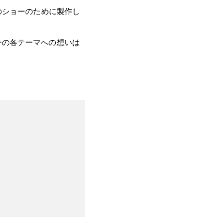
にこのショーのために製作し
ーの各テーマへの想いは
。