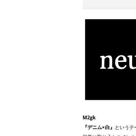
M2gk
『デニム×白』
というテ