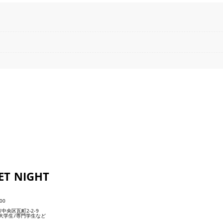
ET NIGHT
00
市中央区瓦町2-2-9
大学生/専門学生など