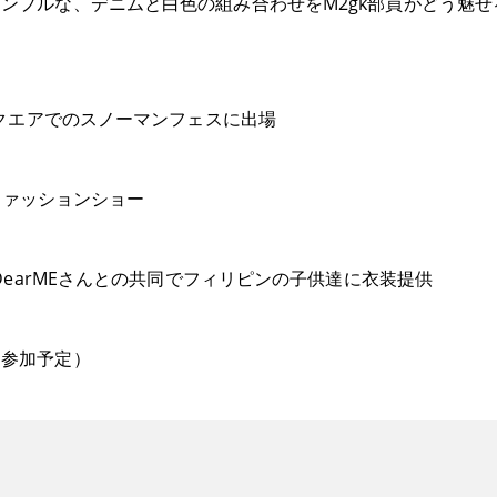
ンプルな、デニムと白色の組み合わせをM2gk部員がどう魅
スクエアでのスノーマンフェスに出場
ションショー
体DearMEさんとの共同でフィリピンの子供達に衣装提供
加予定）