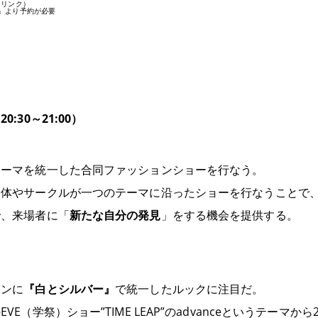
ドリンク）
」より予約が必要
:30～21:00）
テーマを統一した合同ファッションショーを行なう。
団体やサークルが一つのテーマに沿ったショーを行なうことで
で、来場者に「
新たな自分の発見
」をする機会を提供する。
インに
『白とシルバー』
で統一したルックに注目だ。
E（学祭）ショー”TIME LEAP”のadvanceというテーマ