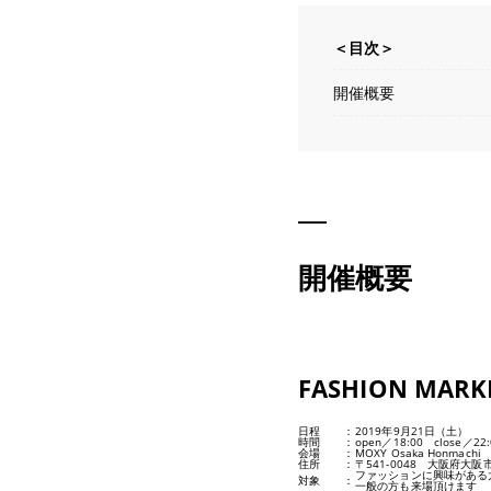
＜目次＞
開催概要
開催概要
FASHION MARK
日程
：
2019年9月21日（土）
時間
：
open／18:00 close／22:
会場
：
MOXY Osaka Honmachi
住所
：
〒541-0048 大阪府大阪
ファッションに興味がある
対象
：
一般の方も来場頂けます