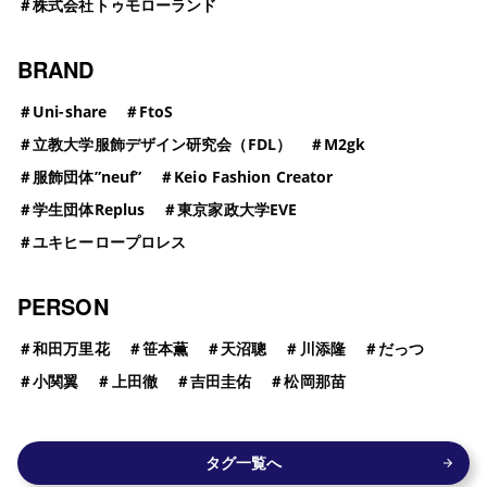
＃
株式会社トゥモローランド
BRAND
＃
Uni-share
＃
FtoS
＃
立教大学服飾デザイン研究会（FDL）
＃
M2gk
＃
服飾団体”neuf”
＃
Keio Fashion Creator
＃
学生団体Replus
＃
東京家政大学EVE
＃
ユキヒーロープロレス
PERSON
＃
和田万里花
＃
笹本薫
＃
天沼聰
＃
川添隆
＃
だっつ
＃
小関翼
＃
上田徹
＃
吉田圭佑
＃
松岡那苗
タグ一覧へ