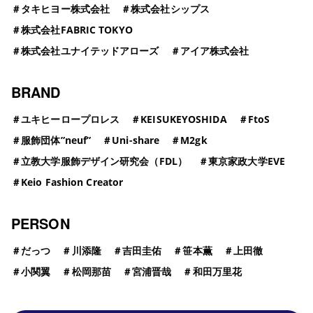
＃
タキヒヨー株式会社
＃
株式会社シップス
＃
株式会社FABRIC TOKYO
＃
株式会社ユナイテッドアローズ
＃
アイア株式会社
BRAND
＃
ユキヒーロープロレス
＃
KEISUKEYOSHIDA
＃
FtoS
＃
服飾団体”neuf”
＃
Uni-share
＃
M2gk
＃
立教大学服飾デザイン研究会（FDL）
＃
東京家政大学EVE
＃
Keio Fashion Creator
PERSON
＃
だっつ
＃
川添隆
＃
吉田圭佑
＃
笹本薫
＃
上田徹
＃
小関翼
＃
松岡那苗
＃
宮浦晋哉
＃
和田万里花