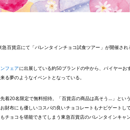
）に東急百貨店にて「バレンタインチョコ試食ツアー」が開催され
インフェア
に出展している約50ブランドの中から、
バイヤーお
出来る夢のようなイベントとなっている。
先着20名限定で無料招待。
「百貨店の商品は高そう…」とい
のお財布にも優しいコスパの良いチョコレートもナビゲートし
側もチョコを堪能できてしまう東急百貨店のバレンタインキャ
。