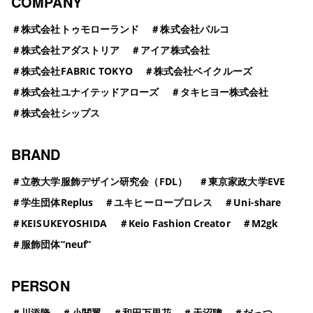
COMPANY
＃
株式会社トゥモローランド
＃
株式会社パルコ
＃
株式会社アダストリア
＃
アイア株式会社
＃
株式会社FABRIC TOKYO
＃
株式会社ベイクルーズ
＃
株式会社ユナイテッドアローズ
＃
タキヒヨー株式会社
＃
株式会社シップス
BRAND
＃
立教大学服飾デザイン研究会（FDL）
＃
東京家政大学EVE
＃
学生団体Replus
＃
ユキヒーロープロレス
＃
Uni-share
＃
KEISUKEYOSHIDA
＃
Keio Fashion Creator
＃
M2gk
＃
服飾団体”neuf”
PERSON
＃
川添隆
＃
小関翼
＃
和田万里花
＃
天沼聰
＃
だっつ